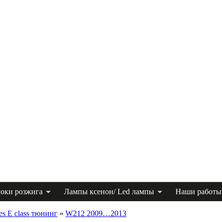
оки розжига
Лампы ксенон/ Led лампы
Наши работы
es E class тюнинг
»
W212 2009…2013