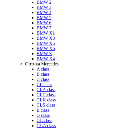
BMW 2
BMW 3
BMW 4
BMW 5
BMW 6
BMW 7
BMW X1
BMW X3
BMW X5
BMW X6
BMW Z
BMW X4
Оптика Mercedes
A class
B class
C class
CL class
CLA class
CLC class
CLK class
CLS class
E class
G class
GL class
GLA class