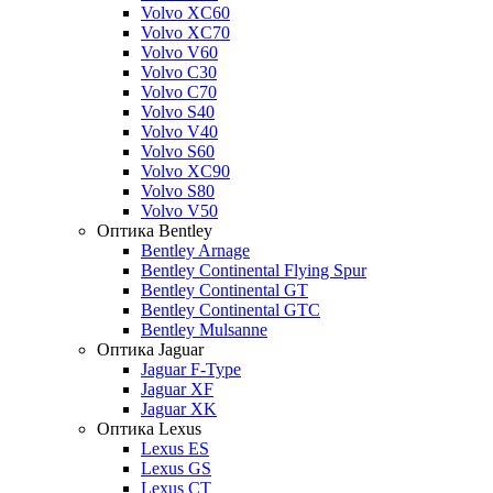
Volvo XC60
Volvo XC70
Volvo V60
Volvo C30
Volvo C70
Volvo S40
Volvo V40
Volvo S60
Volvo XC90
Volvo S80
Volvo V50
Оптика Bentley
Bentley Arnage
Bentley Continental Flying Spur
Bentley Continental GT
Bentley Continental GTC
Bentley Mulsanne
Оптика Jaguar
Jaguar F-Type
Jaguar XF
Jaguar XK
Оптика Lexus
Lexus ES
Lexus GS
Lexus CT