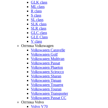
GLK class
ML class
R class
S class
SL class
SLK class
SLR class
GLC class
GLE Class
V class
Оптика Volkswagen
Volkswagen Caravelle
Volkswagen Golf
Volkswagen Multivan
Volkswagen Passat
Volkswagen Phaeton
Volkswagen Scirocco
Volkswagen Sharan
Volkswagen Tiguan
Volkswagen Touareg
Volkswagen Touran
Volkswagen Transporter
Volkswagen Passat CC
Оптика Volvo
Volvo V70